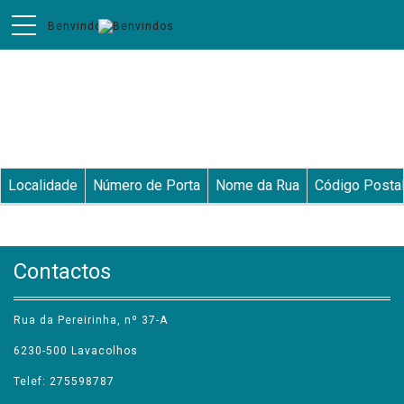
Toponímia
Localidade
Número de Porta
Nome da Rua
Código Posta
Contactos
Rua da Pereirinha, nº 37-A
6230-500 Lavacolhos
Telef: 275598787